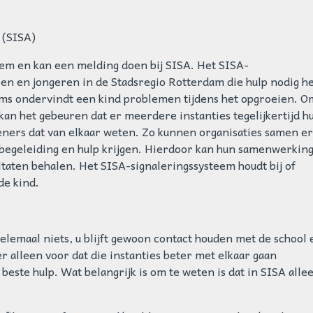
 (SISA)
teem en kan een melding doen bij SISA. Het SISA-
ren en jongeren in de Stadsregio Rotterdam die hulp nodig 
s ondervindt een kind problemen tijdens het opgroeien. O
 kan het gebeuren dat er meerdere instanties tegelijkertijd h
rleners dat van elkaar weten. Zo kunnen organisaties samen e
e begeleiding en hulp krijgen. Hierdoor kan hun samenwerkin
ultaten behalen. Het SISA-signaleringssysteem houdt bij of
de kind.
elemaal niets, u blijft gewoon contact houden met de school 
r alleen voor dat die instanties beter met elkaar gaan
ste hulp. Wat belangrijk is om te weten is dat in SISA allee