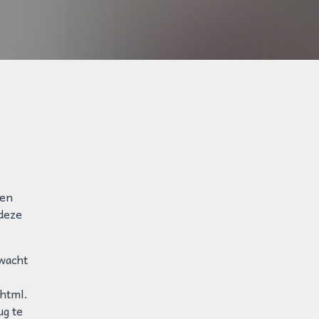
 en
 deze
rwacht
html.
ug te