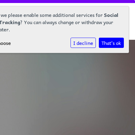
 we please enable some additional services for
Social
Tracking
? You can always change or withdraw your
ater.
hoose
I decline
That's ok