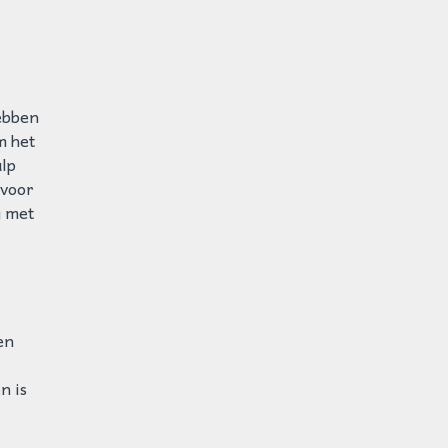
hebben
m het
ulp
rvoor
g met
en
n is