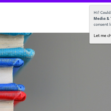
Hi! Could
Media & 
consent l
Let me c