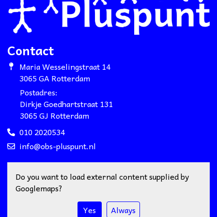
Contact
Maria Wesselingstraat 14
3065 GA Rotterdam
Postadres:
Dirkje Goedhartstraat 131
3065 GJ Rotterdam
010 2020534
info@obs-pluspunt.nl
Do you want to load external content supplied by
Googlemaps
?
Yes
Always