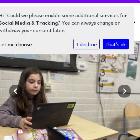
Hi! Could we please enable some additional services for
Social Media & Tracking
? You can always change or
withdraw your consent later.
Home
Let me choose
I decline
That's ok
Nieuws
Onze school
Kalender
Contact